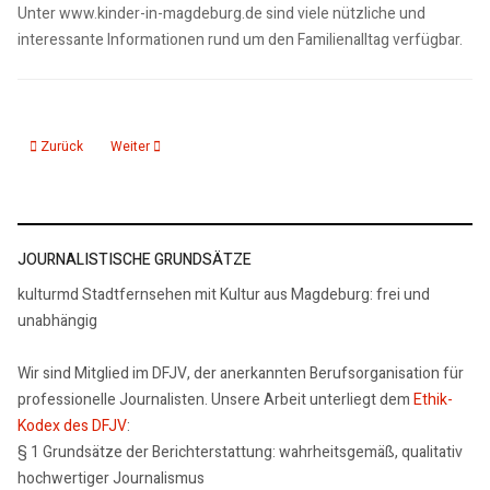
Unter www.kinder-in-magdeburg.de sind viele nützliche und
interessante Informationen rund um den Familienalltag verfügbar.
Vorheriger Beitrag: Hundekot richtig entsorgen
Nächster Beitrag: Schueler aus MD erhält Chopinpreis
Zurück
Weiter
JOURNALISTISCHE GRUNDSÄTZE
kulturmd Stadtfernsehen mit Kultur aus Magdeburg: frei und
unabhängig
Wir sind Mitglied im DFJV, der anerkannten Berufsorganisation für
professionelle Journalisten. Unsere Arbeit unterliegt dem
Ethik-
Kodex des DFJV
:
§ 1 Grundsätze der Berichterstattung: wahrheitsgemäß, qualitativ
hochwertiger Journalismus