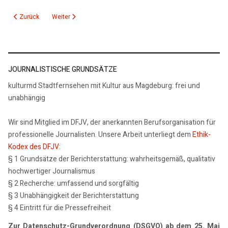
Vorheriger Beitrag: 14.04.25: kmd Polizeiticker
Nächster Beitrag: 08.04.25: kmd Polizeiticker 1
Zurück
Weiter
JOURNALISTISCHE GRUNDSÄTZE
kulturmd Stadtfernsehen mit Kultur aus Magdeburg: frei und
unabhängig
Wir sind Mitglied im DFJV, der anerkannten Berufsorganisation für
professionelle Journalisten. Unsere Arbeit unterliegt dem
Ethik-
Kodex des DFJV
:
§ 1 Grundsätze der Berichterstattung: wahrheitsgemäß, qualitativ
hochwertiger Journalismus
§ 2 Recherche: umfassend und sorgfältig
§ 3 Unabhängigkeit der Berichterstattung
§ 4 Eintritt für die Pressefreiheit
Zur Datenschutz-Grundverordnung (DSGVO) ab dem 25. Mai