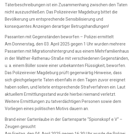
Täterbeschreibungen ist ein Zusammenhang zwischen den Taten
nicht auszuschließen. Das Polizeirevier Magdeburg bittet die
Bevölkerung um entsprechende Sensibilisierung und
konsequentes Anzeigen derartiger Betrugshandlungen!
Passanten mit Gegenständen beworfen – Polizei ermittelt
Am Donnerstag, den 03. April 2025 gegen 1 Uhr wurden mehrere
Passanten mit Migrationshintergrund aus einem Mehrfamilienhaus
in der Walther-Rathenau-Straße mit verschiedenen Gegenständen,
u. a. einem Böller sowie einer unbekannten Flüssigkeit, beworfen.
Das Polizeirevier Magdeburg prüft gegenwärtig Hinweise, dass
sich gleichgelagerte Taten ebenfalls in den Tagen zuvor ereignet
haben sollen, und leitete entsprechende Strafverfahren ein. Laut
aktuellem Ermittlungsstand wurde hierbei niemand verletzt.
Weitere Ermittlungen zu tatverdächtigen Personen sowie dem
Vorliegen eines politischen Motivs dauern an.
Brand einer Gartenlaube in der Gartensparte “Spionskopf e.V“ –
Zeugen gesucht
Am Freitag, den 04. April 2025 gegen 16:30 Uhr wurde die Polizei