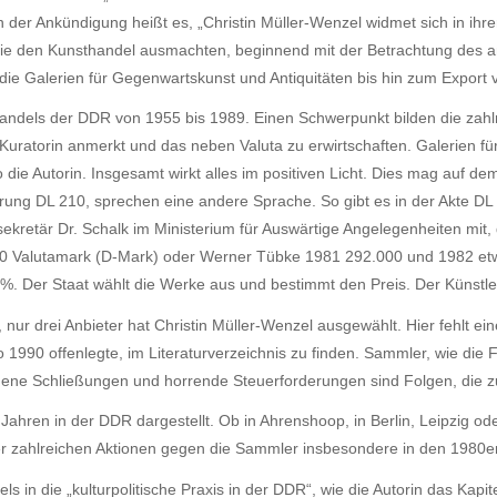
In der Ankündigung heißt es, „Christin Müller-Wenzel widmet sich in ih
 die den Kunsthandel ausmachten, beginnend mit der Betrachtung des a
, die Galerien für Gegenwartskunst und Antiquitäten bis hin zum Expor
handels der DDR von 1955 bis 1989. Einen Schwerpunkt bilden die zahlr
Kuratorin anmerkt und das neben Valuta zu erwirtschaften. Galerien für 
e Autorin. Insgesamt wirkt alles im positiven Licht. Dies mag auf dem 
ung DL 210, sprechen eine andere Sprache. So gibt es in der Akte DL
sekretär Dr. Schalk im Ministerium für Auswärtige Angelegenheiten mit
.000 Valutamark (D-Mark) oder Werner Tübke 1981 292.000 und 1982 e
%. Der Staat wählt die Werke aus und bestimmt den Preis. Der Künstle
 nur drei Anbieter hat Christin Müller-Wenzel ausgewählt. Hier fehlt ei
1990 offenlegte, im Literaturverzeichnis zu finden. Sammler, wie die 
gene Schließungen und horrende Steuerforderungen sind Folgen, die zu
ahren in der DDR dargestellt. Ob in Ahrenshoop, in Berlin, Leipzig oder 
der zahlreichen Aktionen gegen die Sammler insbesondere in den 1980e
 in die „kulturpolitische Praxis in der DDR“, wie die Autorin das Kapi