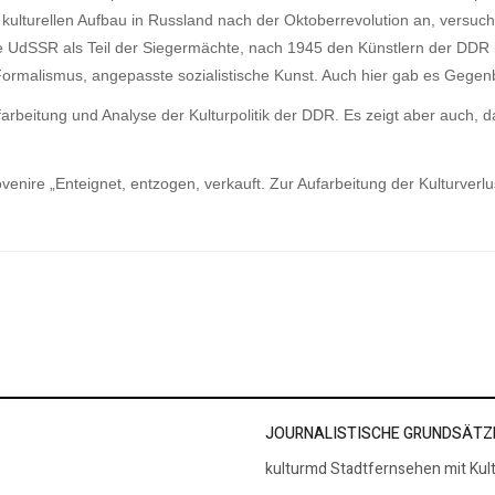
kulturellen Aufbau in Russland nach der Oktoberrevolution an, versucht
ie UdSSR als Teil der Siegermächte, nach 1945 den Künstlern der DDR i
 Formalismus, angepasste sozialistische Kunst. Auch hier gab es Geg
ufarbeitung und Analyse der Kulturpolitik der DDR. Es zeigt aber auch
rovenire „Enteignet, entzogen, verkauft. Zur Aufarbeitung der Kulturv
er aus Mosambik
r DDR
JOURNALISTISCHE GRUNDSÄTZ
kulturmd Stadtfernsehen mit Kul