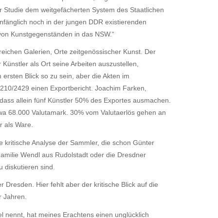
rer Studie dem weitgefächerten System des Staatlichen
nfänglich noch in der jungen DDR existierenden
t von Kunstgegenständen in das NSW.“
eichen Galerien, Orte zeitgenössischer Kunst. Der
Künstler als Ort seine Arbeiten auszustellen,
ersten Blick so zu sein, aber die Akten im
 210/2429 einen Exportbericht. Joachim Farken,
, dass allein fünf Künstler 50% des Exportes ausmachen.
twa 68.000 Valutamark. 30% vom Valutaerlös gehen an
r als Ware.
ne kritische Analyse der Sammler, die schon Günter
Familie Wendl aus Rudolstadt oder die Dresdner
 diskutieren sind.
Dresden. Hier fehlt aber der kritische Blick auf die
r Jahren.
tel nennt, hat meines Erachtens einen unglücklich