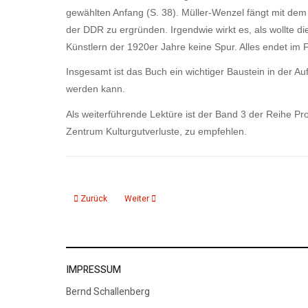
gewählten Anfang (S. 38). Müller-Wenzel fängt mit dem 
der DDR zu ergründen. Irgendwie wirkt es, als wollte d
Künstlern der 1920er Jahre keine Spur. Alles endet im
Insgesamt ist das Buch ein wichtiger Baustein in der A
werden kann.
Als weiterführende Lektüre ist der Band 3 der Reihe P
Zentrum Kulturgutverluste, zu empfehlen.
Vorheriger Beitrag: Neues Online-Portal über Vertragsarbeit
Nächster Beitrag: Rezension Heavy Metal in de
Zurück
Weiter
IMPRESSUM
Bernd Schallenberg