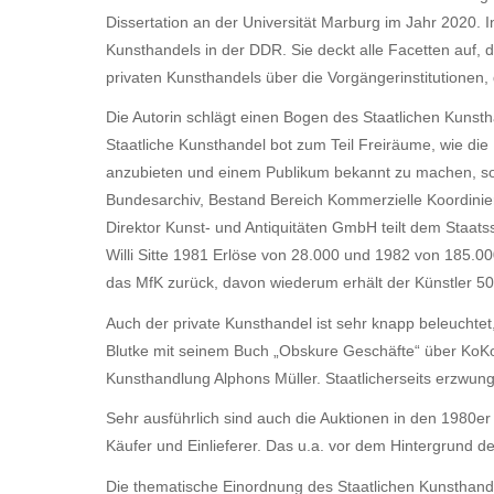
Dissertation an der Universität Marburg im Jahr 2020. 
Kunsthandels in der DDR. Sie deckt alle Facetten auf,
privaten Kunsthandels über die Vorgängerinstitutionen
Die Autorin schlägt einen Bogen des Staatlichen Kunst
Staatliche Kunsthandel bot zum Teil Freiräume, wie die 
anzubieten und einem Publikum bekannt zu machen, so di
Bundesarchiv, Bestand Bereich Kommerzielle Koordinier
Direktor Kunst- und Antiquitäten GmbH teilt dem Staats
Willi Sitte 1981 Erlöse von 28.000 und 1982 von 185
das MfK zurück, davon wiederum erhält der Künstler 50
Auch der private Kunsthandel ist sehr knapp beleuchtet,
Blutke mit seinem Buch „Obskure Geschäfte“ über KoKo 
Kunsthandlung Alphons Müller. Staatlicherseits erzwun
Sehr ausführlich sind auch die Auktionen in den 1980er J
Käufer und Einlieferer. Das u.a. vor dem Hintergrund 
Die thematische Einordnung des Staatlichen Kunsthandels