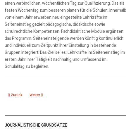
einen verbindlichen, wöchentlichen Tag zur Qualifizierung. Das als
festen Wochentag zum besseren planen für die Schulen. Innerhalb
von einem Jahr erwerben neu eingestellte Lehrkräfte im
Seiteneinstieg gezielt pädagogische, didaktische sowie
schulrechtliche Kompetenzen. Fachdidaktische Module ergänzen
das Programm. Seiteneinsteigende werden künftig kontinuierlich
und individuell zum Zeitpunkt ihrer Einstellung in bestehende
Gruppen integriert. Das Ziel sei es, Lehrkräfte im Seiteneinstieg im
ersten Jahr ihrer Tätigkeit nachhaltig und umfassend im
Schulalltag zu begleiten.
Vorheriger Beitrag: 10.04.26: DSD fördert 32 Denkmale mit 714 000 Euro in 
Nächster Beitrag: 10.04.26: Dauerleihgaben von DSD für Lyone
Zurück
Weiter
JOURNALISTISCHE GRUNDSÄTZE