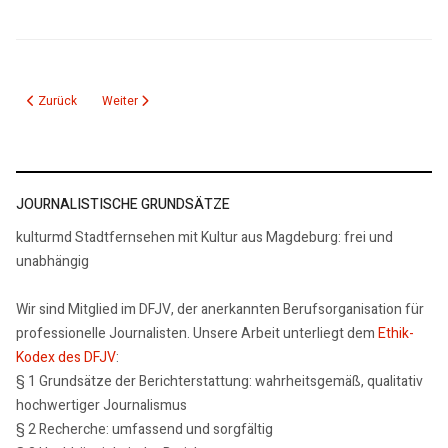
Vorheriger Beitrag: 31.07.24: Rezension Milena Jesenska, Prager Hinterhöfe
Nächster Beitrag: Mark Twain, Sommerwogen, Eine Liebe in Br
Zurück
Weiter
JOURNALISTISCHE GRUNDSÄTZE
kulturmd Stadtfernsehen mit Kultur aus Magdeburg: frei und
unabhängig
Wir sind Mitglied im DFJV, der anerkannten Berufsorganisation für
professionelle Journalisten. Unsere Arbeit unterliegt dem
Ethik-
Kodex des DFJV
:
§ 1 Grundsätze der Berichterstattung: wahrheitsgemäß, qualitativ
hochwertiger Journalismus
§ 2 Recherche: umfassend und sorgfältig