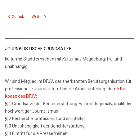
Vorheriger Beitrag: Mark Twain, Sommerwogen, Eine Liebe in Briefen
Nächster Beitrag: Rezension Morten Harket: Heimkehr, Hannib
Zurück
Weiter
JOURNALISTISCHE GRUNDSÄTZE
kulturmd Stadtfernsehen mit Kultur aus Magdeburg: frei und
unabhängig
Wir sind Mitglied im DFJV, der anerkannten Berufsorganisation für
professionelle Journalisten. Unsere Arbeit unterliegt dem
Ethik-
Kodex des DFJV
:
§ 1 Grundsätze der Berichterstattung: wahrheitsgemäß, qualitativ
hochwertiger Journalismus
§ 2 Recherche: umfassend und sorgfältig
§ 3 Unabhängigkeit der Berichterstattung
§ 4 Eintritt für die Pressefreiheit