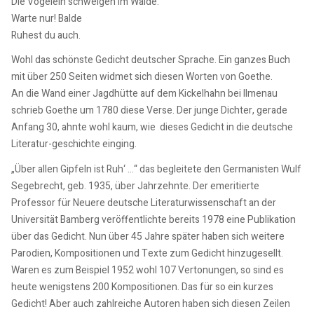
Die Vögelein schweigen im Walde.
Warte nur! Balde
Ruhest du auch.
Wohl das schönste Gedicht deutscher Sprache. Ein ganzes Buch
mit über 250 Seiten widmet sich diesen Worten von Goethe.
An die Wand einer Jagdhütte auf dem Kickelhahn bei Ilmenau
schrieb Goethe um 1780 diese Verse. Der junge Dichter, gerade
Anfang 30, ahnte wohl kaum, wie dieses Gedicht in die deutsche
Literatur-geschichte einging.
„Über allen Gipfeln ist Ruh‘ …“ das begleitete den Germanisten Wulf
Segebrecht, geb. 1935, über Jahrzehnte. Der emeritierte
Professor für Neuere deutsche Literaturwissenschaft an der
Universität Bamberg veröffentlichte bereits 1978 eine Publikation
über das Gedicht. Nun über 45 Jahre später haben sich weitere
Parodien, Kompositionen und Texte zum Gedicht hinzugesellt.
Waren es zum Beispiel 1952 wohl 107 Vertonungen, so sind es
heute wenigstens 200 Kompositionen. Das für so ein kurzes
Gedicht! Aber auch zahlreiche Autoren haben sich diesen Zeilen