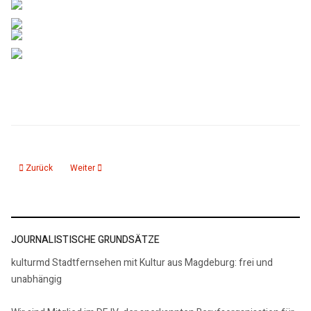
Vorheriger Beitrag: Rezension Hörbuch Herweg und Elsie, Wo ist der große 
Nächster Beitrag: Rezension Kinderbücher Ninas Monster: Fals
Zurück
Weiter
JOURNALISTISCHE GRUNDSÄTZE
kulturmd Stadtfernsehen mit Kultur aus Magdeburg: frei und
unabhängig