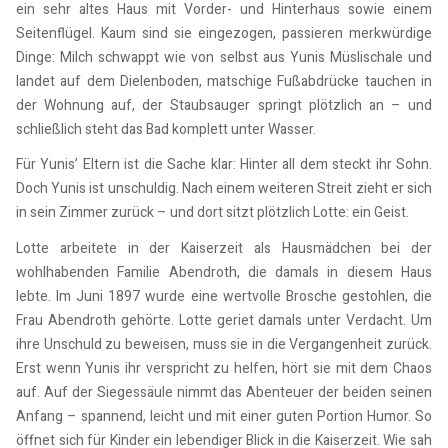
ein sehr altes Haus mit Vorder- und Hinterhaus sowie einem
Seitenflügel. Kaum sind sie eingezogen, passieren merkwürdige
Dinge: Milch schwappt wie von selbst aus Yunis Müslischale und
landet auf dem Dielenboden, matschige Fußabdrücke tauchen in
der Wohnung auf, der Staubsauger springt plötzlich an – und
schließlich steht das Bad komplett unter Wasser.
Für Yunis’ Eltern ist die Sache klar: Hinter all dem steckt ihr Sohn.
Doch Yunis ist unschuldig. Nach einem weiteren Streit zieht er sich
in sein Zimmer zurück – und dort sitzt plötzlich Lotte: ein Geist.
Lotte arbeitete in der Kaiserzeit als Hausmädchen bei der
wohlhabenden Familie Abendroth, die damals in diesem Haus
lebte. Im Juni 1897 wurde eine wertvolle Brosche gestohlen, die
Frau Abendroth gehörte. Lotte geriet damals unter Verdacht. Um
ihre Unschuld zu beweisen, muss sie in die Vergangenheit zurück.
Erst wenn Yunis ihr verspricht zu helfen, hört sie mit dem Chaos
auf. Auf der Siegessäule nimmt das Abenteuer der beiden seinen
Anfang – spannend, leicht und mit einer guten Portion Humor. So
öffnet sich für Kinder ein lebendiger Blick in die Kaiserzeit. Wie sah