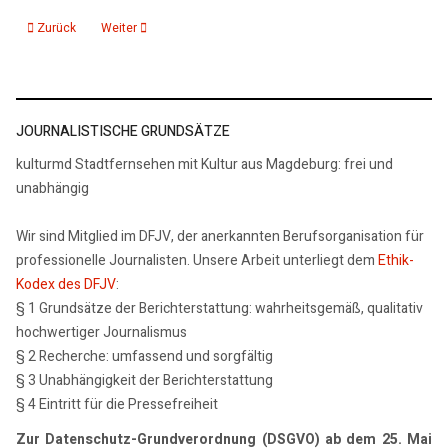
Vorheriger Beitrag: State of M Joachim Brohm Fotografien
Nächster Beitrag: Bauhaus - ein immerwährendes Thema
Zurück
Weiter
JOURNALISTISCHE GRUNDSÄTZE
kulturmd Stadtfernsehen mit Kultur aus Magdeburg: frei und
unabhängig
Wir sind Mitglied im DFJV, der anerkannten Berufsorganisation für
professionelle Journalisten. Unsere Arbeit unterliegt dem
Ethik-
Kodex des DFJV
:
§ 1 Grundsätze der Berichterstattung: wahrheitsgemäß, qualitativ
hochwertiger Journalismus
§ 2 Recherche: umfassend und sorgfältig
§ 3 Unabhängigkeit der Berichterstattung
§ 4 Eintritt für die Pressefreiheit
Zur Datenschutz-Grundverordnung (DSGVO) ab dem 25. Mai