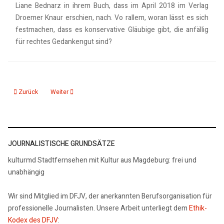
Liane Bednarz in ihrem Buch, dass im April 2018 im Verlag
Droemer Knaur erschien, nach. Vo rallem, woran lässt es sich
festmachen, dass es konservative Gläubige gibt, die anfällig
für rechtes Gedankengut sind?
Vorheriger Beitrag: Hört endlich zu! Weil Demokratie Auseinandersetzung b
Nächster Beitrag: Wolfgang Niess Die Revolution von 1918/19
Zurück
Weiter
JOURNALISTISCHE GRUNDSÄTZE
kulturmd Stadtfernsehen mit Kultur aus Magdeburg: frei und
unabhängig
Wir sind Mitglied im DFJV, der anerkannten Berufsorganisation für
professionelle Journalisten. Unsere Arbeit unterliegt dem
Ethik-
Kodex des DFJV
: