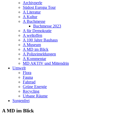
Archivperle
Südost Europa Tour
A Literatur
A Kultur
A Buchmesse
Buchmesse 2023
A für Demokratie
A weltoffen
A 100 Jahre Bauhaus
A Museum
A MD im Blick
A Polizeimeldungen
A Kommentar
MD AKTIV und Mittendrin
Umwelt
Flora
Fauna
Fahrrad
Grüne Energie
Recycling
Urbane Räume
Sorgenfrei
A MD im Blick