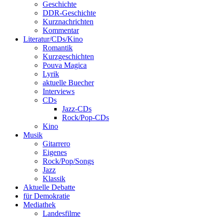
Geschichte
DDR-Geschichte
Kurznachrichten
Kommentar
Literatur/CDs/Kino
Romantik
Kurzgeschichten
Pouva Magica
Lyrik
aktuelle Buecher
Interviews
CDs
Jazz-CDs
Rock/Pop-CDs
Kino
Musik
Gitarrero
Eigenes
Rock/Pop/Songs
Jazz
Klassik
Aktuelle Debatte
für Demokratie
Mediathek
Landesfilme