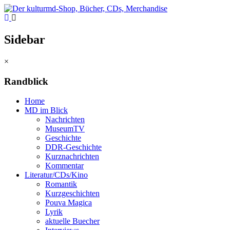
Sidebar
×
Randblick
Home
MD im Blick
Nachrichten
MuseumTV
Geschichte
DDR-Geschichte
Kurznachrichten
Kommentar
Literatur/CDs/Kino
Romantik
Kurzgeschichten
Pouva Magica
Lyrik
aktuelle Buecher