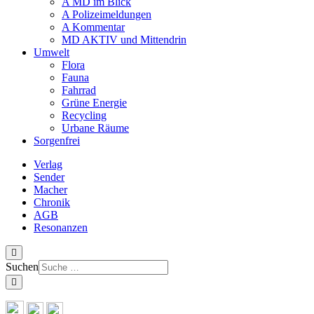
A MD im Blick
A Polizeimeldungen
A Kommentar
MD AKTIV und Mittendrin
Umwelt
Flora
Fauna
Fahrrad
Grüne Energie
Recycling
Urbane Räume
Sorgenfrei
Verlag
Sender
Macher
Chronik
AGB
Resonanzen
Suchen