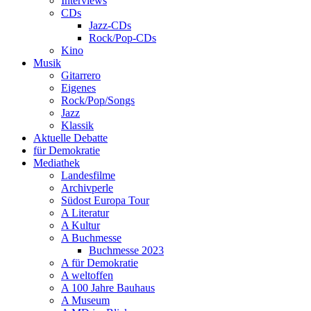
Interviews
CDs
Jazz-CDs
Rock/Pop-CDs
Kino
Musik
Gitarrero
Eigenes
Rock/Pop/Songs
Jazz
Klassik
Aktuelle Debatte
für Demokratie
Mediathek
Landesfilme
Archivperle
Südost Europa Tour
A Literatur
A Kultur
A Buchmesse
Buchmesse 2023
A für Demokratie
A weltoffen
A 100 Jahre Bauhaus
A Museum