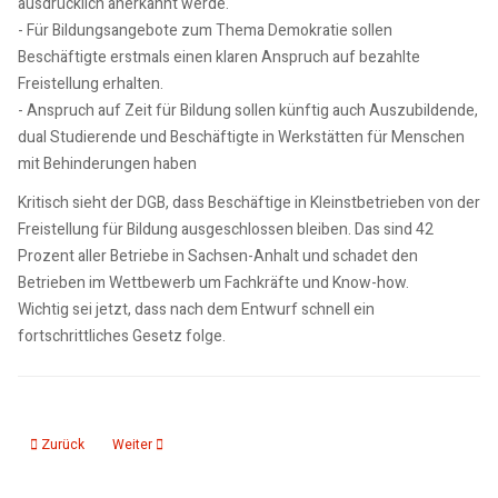
ausdrücklich anerkannt werde.
- Für Bildungsangebote zum Thema Demokratie sollen
Beschäftigte erstmals einen klaren Anspruch auf bezahlte
Freistellung erhalten.
- Anspruch auf Zeit für Bildung sollen künftig auch Auszubildende,
dual Studierende und Beschäftigte in Werkstätten für Menschen
mit Behinderungen haben
Kritisch sieht der DGB, dass Beschäftige in Kleinstbetrieben von der
Freistellung für Bildung ausgeschlossen bleiben. Das sind 42
Prozent aller Betriebe in Sachsen-Anhalt und schadet den
Betrieben im Wettbewerb um Fachkräfte und Know-how.
Wichtig sei jetzt, dass nach dem Entwurf schnell ein
fortschrittliches Gesetz folge.
Vorheriger Beitrag: 05.02.26: Digitalpakt Whiteboards und andere technisch
Nächster Beitrag: 05.02.26: MVB Investition in Mobilität und I
Zurück
Weiter