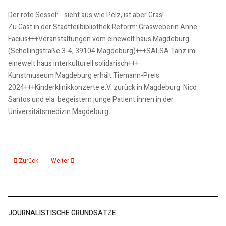
Der rote Sessel: ...sieht aus wie Pelz, ist aber Gras!
Zu Gast in der Stadtteilbibliothek Reform: Grasweberin Anne
Facius+++Veranstaltungen vom einewelt haus Magdeburg
(Schellingstraße 3-4, 39104 Magdeburg)+++SALSA Tanz im
einewelt haus interkulturell solidarisch+++
Kunstmuseum Magdeburg erhält Tiemann-Preis
2024+++Kinderklinikkonzerte e.V. zurück in Magdeburg: Nico
Santos und ela. begeistern junge Patient:innen in der
Universitätsmedizin Magdeburg
Vorheriger Beitrag: 10.10.24: Landesliteraturtage, Lesungen im Literaturh
Nächster Beitrag: 09.10.24: KMD aktuelle 15, Nachrichten1
Zurück
Weiter
JOURNALISTISCHE GRUNDSÄTZE