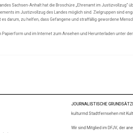
andes Sachsen-Anhalt hat die Broschüre „Ehrenamt im Justizvollzug“ übe
ents im Justizvollzug des Landes möglich sind. Zielgruppen sind enga
 es darum, zu helfen, dass Gefangene und straffällig gewordene Mensc
 in Papierform und im Internet zum Ansehen und Herunterladen unter d
is ausgeschrieben
JOURNALISTISCHE GRUNDSÄTZ
kulturmd Stadtfernsehen mit Kul
Wir sind Mitglied im DFJV, der an