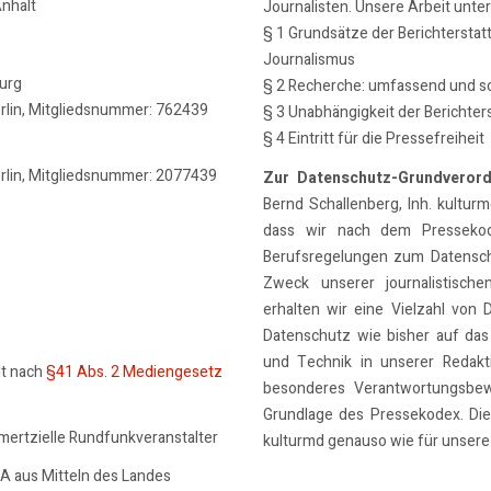
nhalt
Journalisten. Unsere Arbeit unte
§ 1 Grundsätze der Berichterstat
Journalismus
burg
§ 2 Recherche: umfassend und so
erlin, Mitgliedsnummer: 762439
§ 3 Unabhängigkeit der Berichter
§ 4 Eintritt für die Pressefreiheit
erlin, Mitgliedsnummer: 2077439
Zur Datenschutz-Grundveror
Bernd Schallenberg, Inh. kulturmd
dass wir nach dem Pressekode
Berufsregelungen zum Datensch
Zweck unserer journalistische
erhalten wir eine Vielzahl von 
Datenschutz wie bisher auf das
und Technik in unserer Redakti
lt nach
§41 Abs. 2 Mediengesetz
besonderes Verantwortungsbew
Grundlage des Pressekodex. Dies
mmertzielle Rundfunkveranstalter
kulturmd genauso wie für unsere 
SA aus Mitteln des Landes