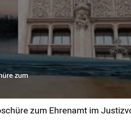
chüre zum
roschüre zum Ehrenamt im Justizv