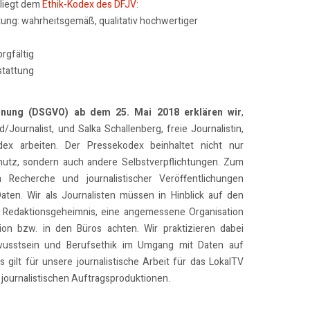
rliegt dem
Ethik-Kodex des DFJV
:
tung: wahrheitsgemäß, qualitativ hochwertiger
rgfältig
stattung
dnung (DSGVO) ab dem 25. Mai 2018 erklären wir
,
/Journalist, und Salka Schallenberg, freie Journalistin,
x arbeiten. Der Pressekodex beinhaltet nicht nur
utz, sondern auch andere Selbstverpflichtungen. Zum
n Recherche und journalistischer Veröffentlichungen
Daten. Wir als Journalisten müssen in Hinblick auf den
 Redaktionsgeheimnis, eine angemessene Organisation
on bzw. in den Büros achten. Wir praktizieren dabei
usstsein und Berufsethik im Umgang mit Daten auf
 gilt für unsere journalistische Arbeit für das LokalTV
journalistischen Auftragsproduktionen.