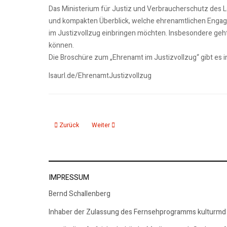
Das Ministerium für Justiz und Verbraucherschutz des L
und kompakten Überblick, welche ehrenamtlichen Engagem
im Justizvollzug einbringen möchten. Insbesondere geht
können.
Die Broschüre zum „Ehrenamt im Justizvollzug“ gibt es
lsaurl.de/EhrenamtJustizvollzug
Vorheriger Beitrag: 16.02.26: KMD aktuelle 15, Nachrichten 1
Nächster Beitrag: 13.02.26: 7. Landesmusikpre
Zurück
Weiter
IMPRESSUM
Bernd Schallenberg
Inhaber der Zulassung des Fernsehprogramms kulturmd