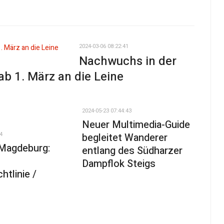
2024-03-06 08:22:41
Nachwuchs in der
b 1. März an die Leine
2024-05-23 07:44:43
Neuer Multimedia-Guide
4
begleitet Wanderer
Magdeburg:
entlang des Südharzer
Dampflok Steigs
htlinie /