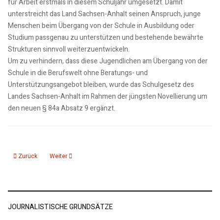
für Arbeit erstmals in diesem Schuljahr umgesetzt. Damit
unterstreicht das Land Sachsen-Anhalt seinen Anspruch, junge
Menschen beim Übergang von der Schule in Ausbildung oder
Studium passgenau zu unterstützen und bestehende bewährte
Strukturen sinnvoll weiterzuentwickeln.
Um zu verhindern, dass diese Jugendlichen am Übergang von der
Schule in die Berufswelt ohne Beratungs- und
Unterstützungsangebot bleiben, wurde das Schulgesetz des
Landes Sachsen-Anhalt im Rahmen der jüngsten Novellierung um
den neuen § 84a Absatz 9 ergänzt.
Vorheriger Beitrag: 13.02.26 Grammy Preisträger spielen Abschlusskonzert
Nächster Beitrag: 11.02.26: KMD_aktuelle 15, Nachrichten2
Zurück
Weiter
JOURNALISTISCHE GRUNDSÄTZE