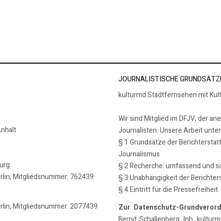
ahre Feuerwehr Magdeburg
um Internationalen Hurentag
JOURNALISTISCHE GRUNDSÄTZ
kulturmd Stadtfernsehen mit Kul
Wir sind Mitglied im DFJV, der an
nhalt
Journalisten. Unsere Arbeit unte
§ 1 Grundsätze der Berichterstat
Journalismus
burg
§ 2 Recherche: umfassend und so
erlin, Mitgliedsnummer: 762439
§ 3 Unabhängigkeit der Berichter
§ 4 Eintritt für die Pressefreiheit
erlin, Mitgliedsnummer: 2077439
Zur Datenschutz-Grundveror
Bernd Schallenberg, Inh. kulturmd