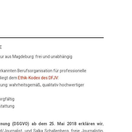
E
tur aus Magdeburg: frei und unabhängig
erkannten Berufsorganisation für professionelle
rliegt dem
Ethik-Kodex des DFJV
:
tung: wahrheitsgemäß, qualitativ hochwertiger
rgfältig
stattung
dnung (DSGVO) ab dem 25. Mai 2018 erklären wir
,
/Journalist, und Salka Schallenberg, freie Journalistin,