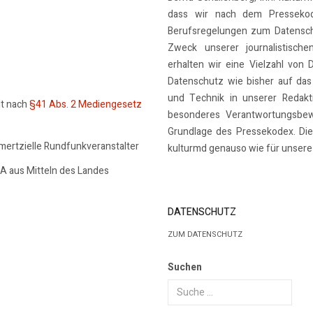
dass wir nach dem Pressekode
Berufsregelungen zum Datensch
Zweck unserer journalistische
erhalten wir eine Vielzahl von 
Datenschutz wie bisher auf das
und Technik in unserer Redakti
lt nach
§41 Abs. 2 Mediengesetz
besonderes Verantwortungsbew
Grundlage des Pressekodex. Dies
mmertzielle Rundfunkveranstalter
kulturmd genauso wie für unsere 
SA aus Mitteln des Landes
DATENSCHUTZ
ZUM DATENSCHUTZ
Suchen