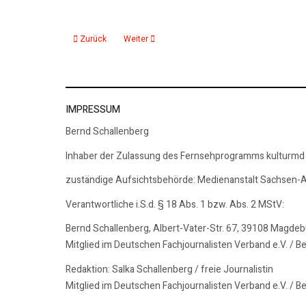
Vorheriger Beitrag: Blaulichttag auf dem Alten Markt, 150 J
Nächster Beitrag: Bundesweite Aktionswoche z
Zurück
Weiter
IMPRESSUM
Bernd Schallenberg
Inhaber der Zulassung des Fernsehprogramms kulturmd
zuständige Aufsichtsbehörde: Medienanstalt Sachsen-A
Verantwortliche i.S.d. § 18 Abs. 1 bzw. Abs. 2 MStV:
Bernd Schallenberg, Albert-Vater-Str. 67, 39108 Magde
Mitglied im Deutschen Fachjournalisten Verband e.V. / B
Redaktion: Salka Schallenberg / freie Journalistin
Mitglied im Deutschen Fachjournalisten Verband e.V. / B