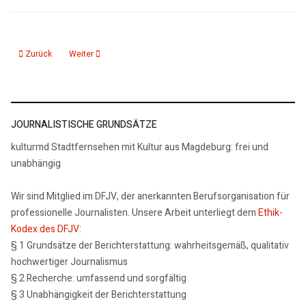
Vorheriger Beitrag: Schülerlabor "Chemie zum Anfassen" erhält 120.000 Eur
Nächster Beitrag: Schach im Zeichen der Inklusion: gemeinsa
Zurück
Weiter
JOURNALISTISCHE GRUNDSÄTZE
kulturmd Stadtfernsehen mit Kultur aus Magdeburg: frei und
unabhängig
Wir sind Mitglied im DFJV, der anerkannten Berufsorganisation für
professionelle Journalisten. Unsere Arbeit unterliegt dem
Ethik-
Kodex des DFJV
:
§ 1 Grundsätze der Berichterstattung: wahrheitsgemäß, qualitativ
hochwertiger Journalismus
§ 2 Recherche: umfassend und sorgfältig
§ 3 Unabhängigkeit der Berichterstattung