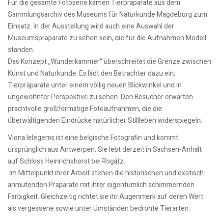
Für die gesamte Fotoserie kamen Tierpräparate aus dem
Sammlungsarchiv des Museums für Naturkunde Magdeburg zum
Einsatz. In der Ausstellung wird auch eine Auswahl der
Museumspräparate zu sehen sein, die für die Aufnahmen Modell
standen.
Das Konzept „Wunderkammer“ überschreitet die Grenze zwischen
Kunst und Naturkunde. Es lädt den Betrachter dazu ein,
Tierpräparate unter einem völlig neuen Blickwinkel und in
ungewohnter Perspektive zu sehen. Den Besucher erwarten
prachtvolle großformatige Fotoaufnahmen, die die
überwältigenden Eindrücke natürlicher Stillleben widerspiegeln.
Viona Ielegems ist eine belgische Fotografin und kommt
ursprünglich aus Antwerpen. Sie lebt derzeit in Sachsen-Anhalt
auf Schloss Heinrichshorst bei Rogätz.
Im Mittelpunkt ihrer Arbeit stehen die historischen und exotisch
anmutenden Präparate mit ihrer eigentümlich schimmernden
Farbigkeit. Gleichzeitig richtet sie ihr Augenmerk auf deren Wert
als vergessene sowie unter Umständen bedrohte Tierarten.