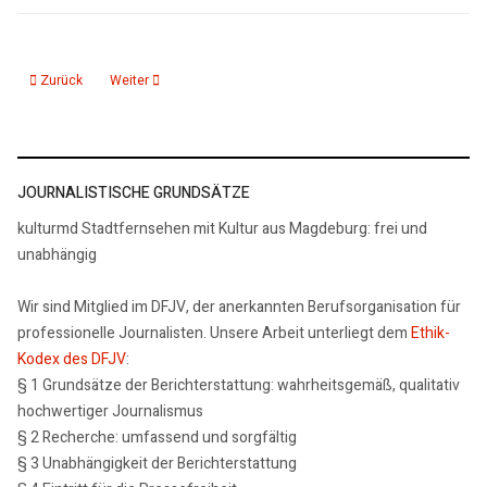
Vorheriger Beitrag: Porträits im Kulturhistorischen Museum
Nächster Beitrag: Ein Museum entsteht - Dommuseum vor der
Zurück
Weiter
JOURNALISTISCHE GRUNDSÄTZE
kulturmd Stadtfernsehen mit Kultur aus Magdeburg: frei und
unabhängig
Wir sind Mitglied im DFJV, der anerkannten Berufsorganisation für
professionelle Journalisten. Unsere Arbeit unterliegt dem
Ethik-
Kodex des DFJV
:
§ 1 Grundsätze der Berichterstattung: wahrheitsgemäß, qualitativ
hochwertiger Journalismus
§ 2 Recherche: umfassend und sorgfältig
§ 3 Unabhängigkeit der Berichterstattung