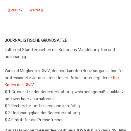
Vorheriger Beitrag: 29.01.26: Der Künstler ON ist zurück
Nächster Beitrag: Der Künstler Otto Nagel ist zurück
Zurück
Weiter
JOURNALISTISCHE GRUNDSÄTZE
kulturmd Stadtfernsehen mit Kultur aus Magdeburg: frei und
unabhängig
Wir sind Mitglied im DFJV, der anerkannten Berufsorganisation für
professionelle Journalisten. Unsere Arbeit unterliegt dem
Ethik-
Kodex des DFJV
:
§ 1 Grundsätze der Berichterstattung: wahrheitsgemäß, qualitativ
hochwertiger Journalismus
§ 2 Recherche: umfassend und sorgfältig
§ 3 Unabhängigkeit der Berichterstattung
§ 4 Eintritt für die Pressefreiheit
Zur Datenschutz-Grundverordnung (DSGVO) ab dem 25. Mai