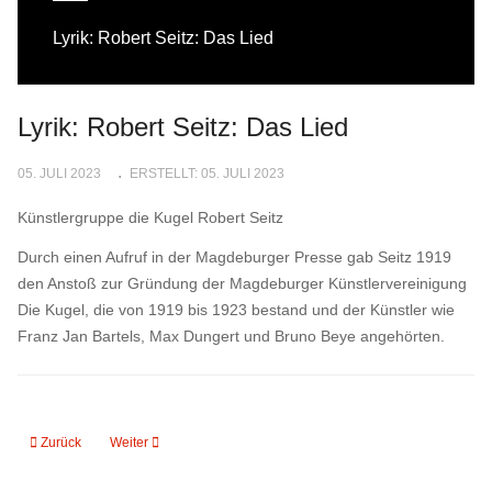
Lyrik: Robert Seitz: Das Lied
Lyrik: Robert Seitz: Das Lied
05. JULI 2023
ERSTELLT: 05. JULI 2023
Künstlergruppe die Kugel Robert Seitz
Durch einen Aufruf in der Magdeburger Presse gab Seitz 1919
den Anstoß zur Gründung der Magdeburger Künstlervereinigung
Die Kugel, die von 1919 bis 1923 bestand und der Künstler wie
Franz Jan Bartels, Max Dungert und Bruno Beye angehörten.
Vorheriger Beitrag: Mascha Kaléko Gedichte über das Leben I
Nächster Beitrag: Lyrik: Rilke Vergänglichkeit
Zurück
Weiter