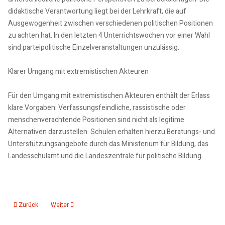
didaktische Verantwortung liegt bei der Lehrkraft, die auf
Ausgewogenheit zwischen verschiedenen politischen Positionen
zu achten hat. In den letzten 4 Unterrichtswochen vor einer Wahl
sind parteipolitische Einzelveranstaltungen unzulässig.
Klarer Umgang mit extremistischen Akteuren
Für den Umgang mit extremistischen Akteuren enthält der Erlass
klare Vorgaben: Verfassungsfeindliche, rassistische oder
menschenverachtende Positionen sind nicht als legitime
Alternativen darzustellen. Schulen erhalten hierzu Beratungs- und
Unterstützungsangebote durch das Ministerium für Bildung, das
Landesschulamt und die Landeszentrale für politische Bildung.
Vorheriger Beitrag: 27.02.26: Elektronische Akte in der Verwaltungsgerichts
Nächster Beitrag: 27.02.26: DSD fördert Sanierung der Trauerh
Zurück
Weiter