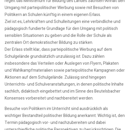
regelt das Ministerium für Bildung des Landes Sachsen-Anhalt den
Umgang mit parteipolitischer Werbung sowie mit Besuchen von
Politikern an Schulen künftig in einem eigenen Erlass.
Ziel ist es, Lehrkräften und Schulleitungen eine verbindliche und
pädagogisch fundierte Grundlage für den Umgang mit politisch
sensiblen Situationen zu geben und die Rolle der Schule als
zentralen Ort demokratischer Bildung zu stärken.
Der Erlass stellt klar, dass parteipolitische Werbung auf dem
Schulgelände grundsätzlich unzulässig ist. Dazu zählen
insbesondere das Verteilen oder Auslegen von Flyern, Plakaten
und Wahlkampfmaterialien sowie parteipolitische Kampagnen oder
Aktionen auf dem Schulgelände. Zulässig sind hingegen
Unterrichts- und Schulveranstaltungen, in denen politische Inhalte
sachlich, didaktisch eingebettet und im Sinne des Beutelsbacher
Konsenses vorbereitet und nachbereitet werden.
Besuche von Politikern im Unterricht sind ausdrücklich als
wichtiger Bestandteil politischer Bildung anerkannt. Wichtig ist, den
Termin pädagogisch vor- und nachzubereiten und dabei
unterschiedliche politische Perspektiven zu berücksichtigen. Die