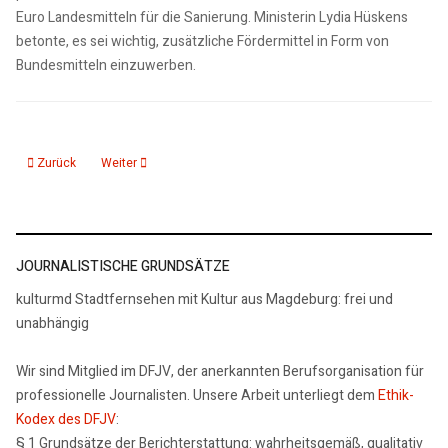
Euro Landesmitteln für die Sanierung. Ministerin Lydia Hüskens
betonte, es sei wichtig, zusätzliche Fördermittel in Form von
Bundesmitteln einzuwerben.
Vorheriger Beitrag: 27.03.26: Ausstellung in der Stiftskirche St Servatii in Qu
Nächster Beitrag: 27.03.26: Weitere 45 Millionen Euro für Sa
Zurück
Weiter
JOURNALISTISCHE GRUNDSÄTZE
kulturmd Stadtfernsehen mit Kultur aus Magdeburg: frei und
unabhängig
Wir sind Mitglied im DFJV, der anerkannten Berufsorganisation für
professionelle Journalisten. Unsere Arbeit unterliegt dem
Ethik-
Kodex des DFJV
:
§ 1 Grundsätze der Berichterstattung: wahrheitsgemäß, qualitativ