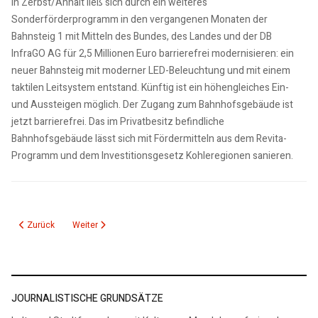
In Zerbst/Anhalt ließ sich durch ein weiteres
Sonderförderprogramm in den vergangenen Monaten der
Bahnsteig 1 mit Mitteln des Bundes, des Landes und der DB
InfraGO AG für 2,5 Millionen Euro barrierefrei modernisieren: ein
neuer Bahnsteig mit moderner LED-Beleuchtung und mit einem
taktilen Leitsystem entstand. Künftig ist ein höhengleiches Ein-
und Aussteigen möglich. Der Zugang zum Bahnhofsgebäude ist
jetzt barrierefrei. Das im Privatbesitz befindliche
Bahnhofsgebäude lässt sich mit Fördermitteln aus dem Revita-
Programm und dem Investitionsgesetz Kohleregionen sanieren.
Vorheriger Beitrag: 27.03.26: Land investiert in Infrastruktur der Harzer S
Nächster Beitrag: 27.03.26: Arnstedtsches Epitaph im Magdeb
Zurück
Weiter
JOURNALISTISCHE GRUNDSÄTZE