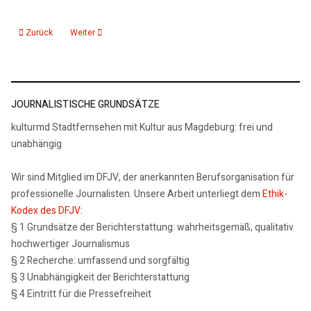
Vorheriger Beitrag: Wettbewerb STADTRADELN in Magdeburg bis zum 11. S
Nächster Beitrag: „Radwege zu Luther“ online entdecken und 
Zurück
Weiter
JOURNALISTISCHE GRUNDSÄTZE
kulturmd Stadtfernsehen mit Kultur aus Magdeburg: frei und
unabhängig
Wir sind Mitglied im DFJV, der anerkannten Berufsorganisation für
professionelle Journalisten. Unsere Arbeit unterliegt dem
Ethik-
Kodex des DFJV
:
§ 1 Grundsätze der Berichterstattung: wahrheitsgemäß, qualitativ
hochwertiger Journalismus
§ 2 Recherche: umfassend und sorgfältig
§ 3 Unabhängigkeit der Berichterstattung
§ 4 Eintritt für die Pressefreiheit