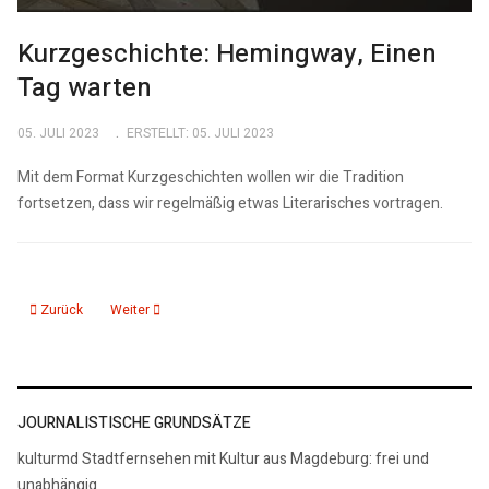
Kurzgeschichte: Hemingway, Einen
Tag warten
05. JULI 2023
ERSTELLT: 05. JULI 2023
Mit dem Format Kurzgeschichten wollen wir die Tradition
fortsetzen, dass wir regelmäßig etwas Literarisches vortragen.
Vorheriger Beitrag: Kurzgeschichten: Heinrich von Kleist: Fabel ohne Moral
Nächster Beitrag: Kurzgeschichte Hemingway Alter Mann an d
Zurück
Weiter
JOURNALISTISCHE GRUNDSÄTZE
kulturmd Stadtfernsehen mit Kultur aus Magdeburg: frei und
unabhängig