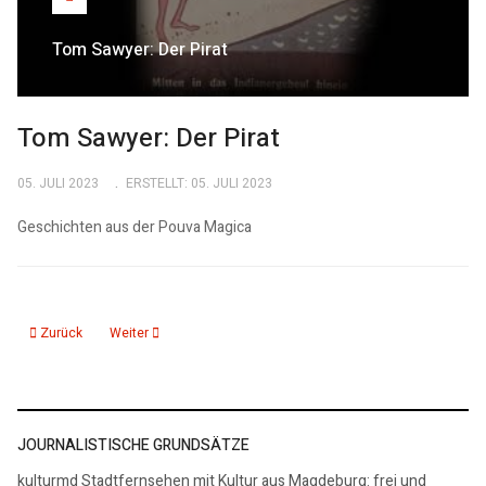
Tom Sawyer: Der Pirat
Tom Sawyer: Der Pirat
05. JULI 2023
ERSTELLT: 05. JULI 2023
Geschichten aus der Pouva Magica
Vorheriger Beitrag: Spuk in der Nacht
Nächster Beitrag: Robin Hood - der überlistete Lord
Zurück
Weiter
JOURNALISTISCHE GRUNDSÄTZE
kulturmd Stadtfernsehen mit Kultur aus Magdeburg: frei und