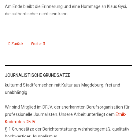
Am Ende bleibt die Erinnerung und eine Hommage an Klaus Gysi,
die authentischer nicht sein kann.
Vorheriger Beitrag: Interview: Roland Berbig - Auslaufmodell "DDR-Literatur"
Nächster Beitrag: Gedenkstätte Deutsche Teilung Marienborn
Zurück
Weiter
JOURNALISTISCHE GRUNDSÄTZE
kulturmd Stadtfernsehen mit Kultur aus Magdeburg: frei und
unabhängig
Wir sind Mitglied im DFJV, der anerkannten Berufsorganisation für
professionelle Journalisten. Unsere Arbeit unterliegt dem
Ethik-
Kodex des DFJV
:
§ 1 Grundsätze der Berichterstattung: wahrheitsgemäß, qualitativ
hochwertiger Journalismus