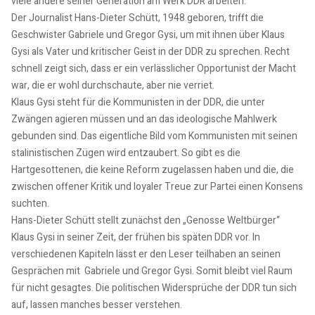
viele andere seiner Generation am Werk DDR arbeiten.
Der Journalist Hans-Dieter Schütt, 1948 geboren, trifft die
Geschwister Gabriele und Gregor Gysi, um mit ihnen über Klaus
Gysi als Vater und kritischer Geist in der DDR zu sprechen. Recht
schnell zeigt sich, dass er ein verlässlicher Opportunist der Macht
war, die er wohl durchschaute, aber nie verriet.
Klaus Gysi steht für die Kommunisten in der DDR, die unter
Zwängen agieren müssen und an das ideologische Mahlwerk
gebunden sind. Das eigentliche Bild vom Kommunisten mit seinen
stalinistischen Zügen wird entzaubert. So gibt es die
Hartgesottenen, die keine Reform zugelassen haben und die, die
zwischen offener Kritik und loyaler Treue zur Partei einen Konsens
suchten.
Hans-Dieter Schütt stellt zunächst den „Genosse Weltbürger“
Klaus Gysi in seiner Zeit, der frühen bis späten DDR vor. In
verschiedenen Kapiteln lässt er den Leser teilhaben an seinen
Gesprächen mit Gabriele und Gregor Gysi. Somit bleibt viel Raum
für nicht gesagtes. Die politischen Widersprüche der DDR tun sich
auf, lassen manches besser verstehen.