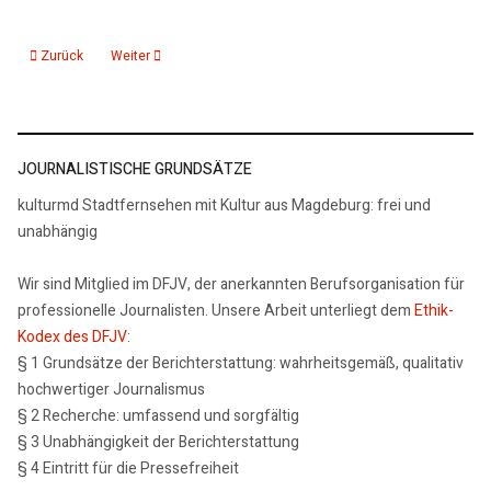
Vorheriger Beitrag: Magdeburg. Kleine Stadtgeschichte
Nächster Beitrag: 2015: Klaus R. Mai: Luther Prophet der Freihe
Zurück
Weiter
JOURNALISTISCHE GRUNDSÄTZE
kulturmd Stadtfernsehen mit Kultur aus Magdeburg: frei und
unabhängig
Wir sind Mitglied im DFJV, der anerkannten Berufsorganisation für
professionelle Journalisten. Unsere Arbeit unterliegt dem
Ethik-
Kodex des DFJV
:
§ 1 Grundsätze der Berichterstattung: wahrheitsgemäß, qualitativ
hochwertiger Journalismus
§ 2 Recherche: umfassend und sorgfältig
§ 3 Unabhängigkeit der Berichterstattung
§ 4 Eintritt für die Pressefreiheit