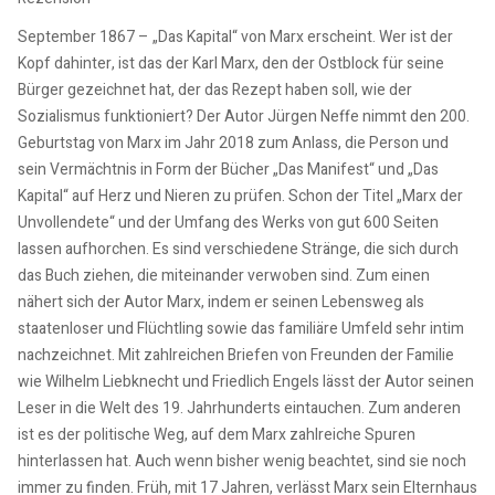
September 1867 – „Das Kapital“ von Marx erscheint. Wer ist der
Kopf dahinter, ist das der Karl Marx, den der Ostblock für seine
Bürger gezeichnet hat, der das Rezept haben soll, wie der
Sozialismus funktioniert? Der Autor Jürgen Neffe nimmt den 200.
Geburtstag von Marx im Jahr 2018 zum Anlass, die Person und
sein Vermächtnis in Form der Bücher „Das Manifest“ und „Das
Kapital“ auf Herz und Nieren zu prüfen. Schon der Titel „Marx der
Unvollendete“ und der Umfang des Werks von gut 600 Seiten
lassen aufhorchen. Es sind verschiedene Stränge, die sich durch
das Buch ziehen, die miteinander verwoben sind. Zum einen
nähert sich der Autor Marx, indem er seinen Lebensweg als
staatenloser und Flüchtling sowie das familiäre Umfeld sehr intim
nachzeichnet. Mit zahlreichen Briefen von Freunden der Familie
wie Wilhelm Liebknecht und Friedlich Engels lässt der Autor seinen
Leser in die Welt des 19. Jahrhunderts eintauchen. Zum anderen
ist es der politische Weg, auf dem Marx zahlreiche Spuren
hinterlassen hat. Auch wenn bisher wenig beachtet, sind sie noch
immer zu finden. Früh, mit 17 Jahren, verlässt Marx sein Elternhaus