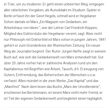
in Trier, um zu studieren. Er geht einen unbeirrten Weg, entgegen
aller väterlichen Vorgaben, als Autodidakt im Studium. Später in
Berlin erfasst ihn der Geist Hegels, schnell wird er Hegelianer.
Schon damals ist Marx „Ein Magazin von Gedanken, ein
Arbeitshaus von Ideen.“, wie der Lehrer Carl Friedrich Köppen,
Mitglied des Doktorclubs der Hegelianer vereint, sagt. Aber nicht
nur Philosoph mit Doktortitel ist Marx schon in jungen Jahren, 1841
gehört er zum Gründerkreis der Rheinischen Zeitung. Ein neuer
Weg als Journalist beginnt. Der Autor Jürgen Neffe zeigt in seinem
Buch auf, wie sich die Gedankenwelt von Marx entwickelt hat. Gut
über 20 Jahre vorher hat er zahlreiche Analysen rund um den
Kapitalismus mit Begriffen wie Arbeit, Tausch, d.h. Erzeugung von
Gütern, Entfremdung, das Beherrschen der Menschen u.s.w.
verfasst. Alles mündet in die zwei Werke „Das Kapital“ und das
„Manifest“. Nach dem lesen das Buchs „Marx der Unvollendete“,
erschienen bei Bertelsmann, ist einem Marx nicht mehr fremd, er
ist Teil der eigenen Gedankenwelt und begleitet einen tagtäglich.