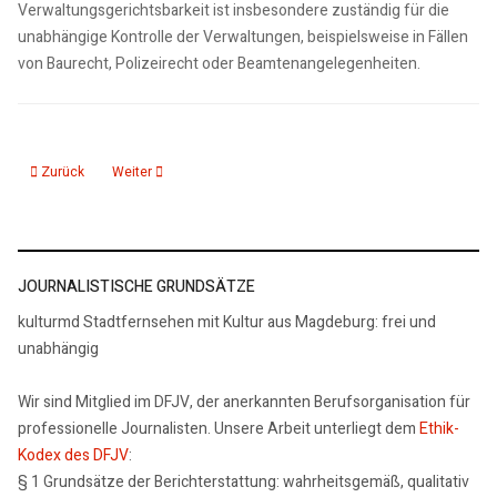
Verwaltungsgerichtsbarkeit ist insbesondere zuständig für die
unabhängige Kontrolle der Verwaltungen, beispielsweise in Fällen
von Baurecht, Polizeirecht oder Beamtenangelegenheiten.
Vorheriger Beitrag: 27.02.26: Oberbürgermeisterin Simone Borris verfügt Ha
Nächster Beitrag: 27.02.26: Erlass stärkt politische Bildung 
Zurück
Weiter
JOURNALISTISCHE GRUNDSÄTZE
kulturmd Stadtfernsehen mit Kultur aus Magdeburg: frei und
unabhängig
Wir sind Mitglied im DFJV, der anerkannten Berufsorganisation für
professionelle Journalisten. Unsere Arbeit unterliegt dem
Ethik-
Kodex des DFJV
:
§ 1 Grundsätze der Berichterstattung: wahrheitsgemäß, qualitativ