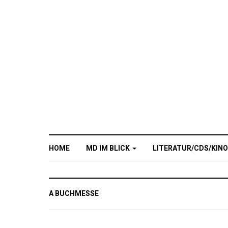
HOME
MD IM BLICK
LITERATUR/CDS/KIN
A BUCHMESSE