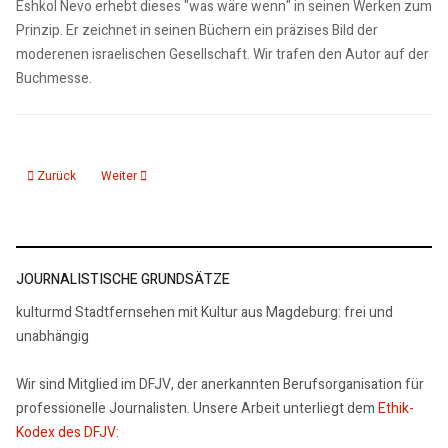
Eshkol Nevo erhebt dieses "was wäre wenn" in seinen Werken zum
Prinzip. Er zeichnet in seinen Büchern ein präzises Bild der
moderenen israelischen Gesellschaft. Wir trafen den Autor auf der
Buchmesse.
Vorheriger Beitrag: Interview Christian Linker "Dschihad Calling"
Nächster Beitrag: Interview Tijan Silan "Tierchen unlimited"
Zurück
Weiter
JOURNALISTISCHE GRUNDSÄTZE
kulturmd Stadtfernsehen mit Kultur aus Magdeburg: frei und
unabhängig
Wir sind Mitglied im DFJV, der anerkannten Berufsorganisation für
professionelle Journalisten. Unsere Arbeit unterliegt dem
Ethik-
Kodex des DFJV
: