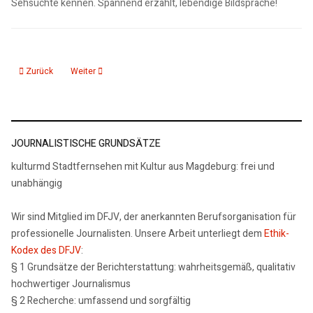
Sehsüchte kennen. Spannend erzählt, lebendige Bildsprache!
Vorheriger Beitrag: Interview Jörn Klare "Nachhausegehen. Eine Heimatsuc
Nächster Beitrag: Interview Ute Schaeffer "Einfach nur weg. Die
Zurück
Weiter
JOURNALISTISCHE GRUNDSÄTZE
kulturmd Stadtfernsehen mit Kultur aus Magdeburg: frei und
unabhängig
Wir sind Mitglied im DFJV, der anerkannten Berufsorganisation für
professionelle Journalisten. Unsere Arbeit unterliegt dem
Ethik-
Kodex des DFJV
:
§ 1 Grundsätze der Berichterstattung: wahrheitsgemäß, qualitativ
hochwertiger Journalismus
§ 2 Recherche: umfassend und sorgfältig