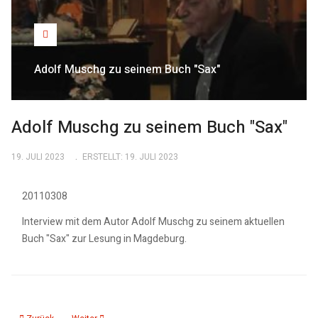
Adolf Muschg zu seinem Buch "Sax"
Adolf Muschg zu seinem Buch "Sax"
19. JULI 2023
ERSTELLT: 19. JULI 2023
20110308
Interview mit dem Autor Adolf Muschg zu seinem aktuellen
Buch "Sax" zur Lesung in Magdeburg.
Vorheriger Beitrag: Wolfgang Lippert im Gespräch
Nächster Beitrag: Jochen Voit ueber Ernst Busch