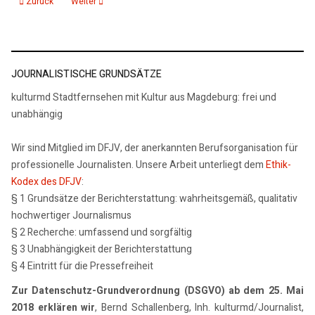
Vorheriger Beitrag: Interview Rüdiger Frank: Unterwegs in Nordkorea
Nächster Beitrag: Wolfgang Lippert im Gespräch
Zurück
Weiter
JOURNALISTISCHE GRUNDSÄTZE
kulturmd Stadtfernsehen mit Kultur aus Magdeburg: frei und
unabhängig
Wir sind Mitglied im DFJV, der anerkannten Berufsorganisation für
professionelle Journalisten. Unsere Arbeit unterliegt dem
Ethik-
Kodex des DFJV
:
§ 1 Grundsätze der Berichterstattung: wahrheitsgemäß, qualitativ
hochwertiger Journalismus
§ 2 Recherche: umfassend und sorgfältig
§ 3 Unabhängigkeit der Berichterstattung
§ 4 Eintritt für die Pressefreiheit
Zur Datenschutz-Grundverordnung (DSGVO) ab dem 25. Mai
2018 erklären wir
, Bernd Schallenberg, Inh. kulturmd/Journalist,