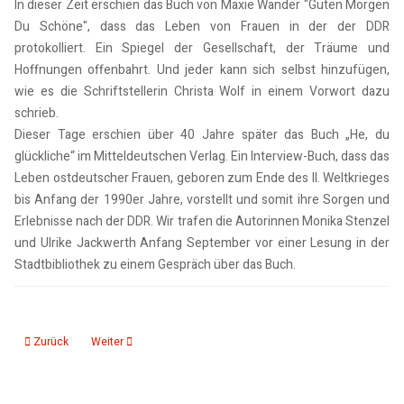
In dieser Zeit erschien das Buch von Maxie Wander "Guten Morgen
Du Schöne", dass das Leben von Frauen in der der DDR
protokolliert. Ein Spiegel der Gesellschaft, der Träume und
Hoffnungen offenbahrt. Und jeder kann sich selbst hinzufügen,
wie es die Schriftstellerin Christa Wolf in einem Vorwort dazu
schrieb.
Dieser Tage erschien über 40 Jahre später das Buch „He, du
glückliche“ im Mitteldeutschen Verlag. Ein Interview-Buch, dass das
Leben ostdeutscher Frauen, geboren zum Ende des II. Weltkrieges
bis Anfang der 1990er Jahre, vorstellt und somit ihre Sorgen und
Erlebnisse nach der DDR. Wir trafen die Autorinnen Monika Stenzel
und Ulrike Jackwerth Anfang September vor einer Lesung in der
Stadtbibliothek zu einem Gespräch über das Buch.
Vorheriger Beitrag: Phil Collins „Da kommt noch was. Not dead yet“
Nächster Beitrag: Interview Rüdiger Frank: Unterwegs in Nordk
Zurück
Weiter