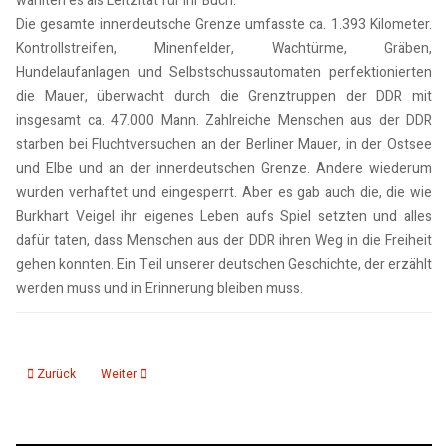
wählten es als Leitzitat für ihr Buch.
Die gesamte innerdeutsche Grenze umfasste ca. 1.393 Kilometer.
Kontrollstreifen, Minenfelder, Wachtürme, Gräben,
Hundelaufanlagen und Selbstschussautomaten perfektionierten
die Mauer, überwacht durch die Grenztruppen der DDR mit
insgesamt ca. 47.000 Mann. Zahlreiche Menschen aus der DDR
starben bei Fluchtversuchen an der Berliner Mauer, in der Ostsee
und Elbe und an der innerdeutschen Grenze. Andere wiederum
wurden verhaftet und eingesperrt. Aber es gab auch die, die wie
Burkhart Veigel ihr eigenes Leben aufs Spiel setzten und alles
dafür taten, dass Menschen aus der DDR ihren Weg in die Freiheit
gehen konnten. Ein Teil unserer deutschen Geschichte, der erzählt
werden muss und in Erinnerung bleiben muss.
Vorheriger Beitrag: Gedenkstätte Deutsche Teilung Marienborn
Nächster Beitrag: Anja Goerz Interview "Der Osten ein Gefühl"
Zurück
Weiter