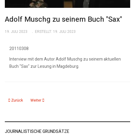
Adolf Muschg zu seinem Buch "Sax"
19. JULI 2023
ERSTELLT: 19. JULI 2023
20110308
Interview mit dem Autor Adolf Muschg zu seinem aktuellen
Buch "Sax" zur Lesung in Magdeburg.
Vorheriger Beitrag: Wolfgang Lippert im Gespräch
Nächster Beitrag: Jochen Voit ueber Ernst Busch
Zurück
Weiter
JOURNALISTISCHE GRUNDSÄTZE