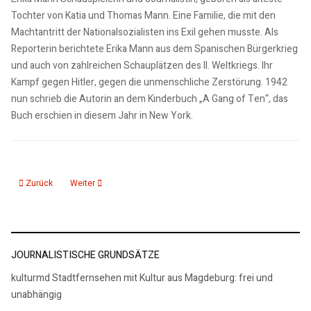
Tochter von Katia und Thomas Mann. Eine Familie, die mit den
Machtantritt der Nationalsozialisten ins Exil gehen musste. Als
Reporterin berichtete Erika Mann aus dem Spanischen Bürgerkrieg
und auch von zahlreichen Schauplätzen des II. Weltkriegs. Ihr
Kampf gegen Hitler, gegen die unmenschliche Zerstörung. 1942
nun schrieb die Autorin an dem Kinderbuch „A Gang of Ten“, das
Buch erschien in diesem Jahr in New York.
Vorheriger Beitrag: Rezension Patrick Hofmann - Nagel im Himmel
Nächster Beitrag: Rezension Rüdiger Schaper: Alexander von 
Zurück
Weiter
JOURNALISTISCHE GRUNDSÄTZE
kulturmd Stadtfernsehen mit Kultur aus Magdeburg: frei und
unabhängig