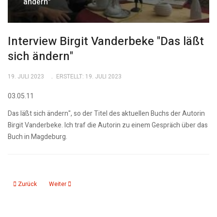
ändern"
Interview Birgit Vanderbeke "Das läßt
sich ändern"
19. JULI 2023
ERSTELLT: 19. JULI 2023
03.05.11
Das läßt sich ändern", so der Titel des aktuellen Buchs der Autorin
Birgit Vanderbeke. Ich traf die Autorin zu einem Gespräch über das
Buch in Magdeburg.
Vorheriger Beitrag: Interview Rüdiger Frank: Unterwegs in Nordkorea
Nächster Beitrag: Wolfgang Lippert im Gespräch
Zurück
Weiter