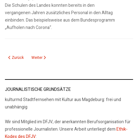
Die Schulen des Landes konnten bereits in den
vergangenen Jahren zusätzliches Personal in den Alltag
einbinden. Das beispielsweise aus dem Bundesprogramm
„Aufholen nach Corona“.
Vorheriger Beitrag: Daimler Truck baut in Halberstadt sein weltweit größtes
Nächster Beitrag: Das neue Europaticket – Freie Bahn für Aus
Zurück
Weiter
JOURNALISTISCHE GRUNDSÄTZE
kulturmd Stadtfernsehen mit Kultur aus Magdeburg: frei und
unabhängig
Wir sind Mitglied im DFJV, der anerkannten Berufsorganisation für
professionelle Journalisten. Unsere Arbeit unterliegt dem
Ethik-
Kodex des DFJV
: